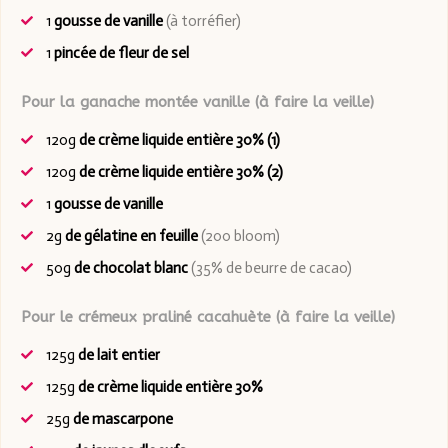
1
gousse de vanille
(à torréfier)
1
pincée de fleur de sel
Pour la ganache montée vanille (à faire la veille)
120g
de crème liquide entière 30% (1)
120g
de crème liquide entière 30% (2)
1
gousse de vanille
2g
de gélatine en feuille
(200 bloom)
50g
de chocolat blanc
(35% de beurre de cacao)
Pour le crémeux praliné cacahuète (à faire la veille)
125g
de lait entier
125g
de crème liquide entière 30%
25g
de mascarpone