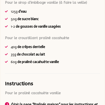
Pour le sirop d'imbibage vanille (à faire la veille)
125g
d'eau
50g
de sucre blanc
1-2
de gousses de vanille usagées
Pour le croustillant praliné cacahuète
40g
de crêpes dentelle
35g
de chocolat au lait
60g
de praliné cacahuète vanille
Instructions
Pour le praliné cacahuète vanille
(Voir la page "
Pralinés maison
" pour les instructions et