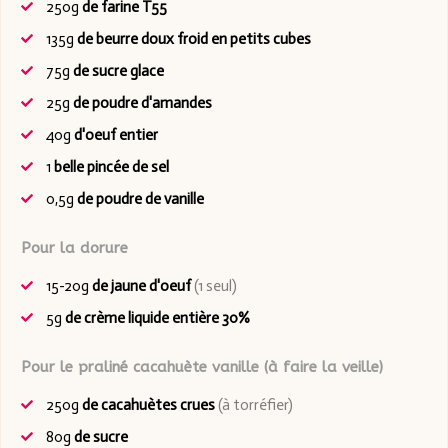
250g
de farine T55
135g
de beurre doux froid en petits cubes
75g
de sucre glace
25g
de poudre d'amandes
40g
d'oeuf entier
1
belle pincée de sel
0,5g
de poudre de vanille
Pour la dorure
15-20g
de jaune d'oeuf
(1 seul)
5g
de crème liquide entière 30%
Pour le praliné cacahuète vanille (à faire la veille)
250g
de cacahuètes crues
(à torréfier)
80g
de sucre