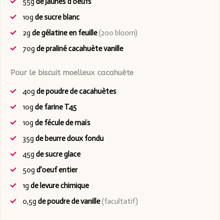
55g
de jaunes d'oeufs
10g
de sucre blanc
2g
de gélatine en feuille
(200 bloom)
70g
de praliné cacahuète vanille
Pour le biscuit moelleux cacahuète
40g
de poudre de cacahuètes
10g
de farine T45
10g
de fécule de maïs
35g
de beurre doux fondu
45g
de sucre glace
50g
d'oeuf entier
1g
de levure chimique
0,5g
de poudre de vanille
(facultatif)