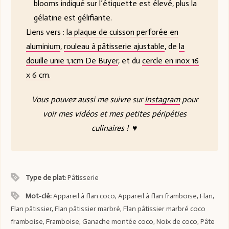
blooms indiqué sur l’étiquette est élevé, plus la
gélatine est gélifiante.
Liens vers :
la plaque de cuisson perforée en
aluminium
,
rouleau à pâtisserie ajustable
, de
la
douille unie 1,1cm De Buyer
, et du
cercle en inox 16
x 6 cm.
Vous pouvez aussi me suivre sur
Instagram
pour
voir mes vidéos et mes petites péripéties
culinaires ! ♥
Type de plat:
Pâtisserie
Mot-clé:
Appareil à flan coco, Appareil à flan framboise, Flan,
Flan pâtissier, Flan pâtissier marbré, Flan pâtissier marbré coco
framboise, Framboise, Ganache montée coco, Noix de coco, Pâte