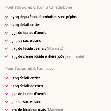
Pour l'appareil à flan à la framboise
190g
de purée de framboises sans pépins
120g
de lait entier
55g
de jaunes d'oeufs
50g
de sucre blanc
28g
de fécule de maïs
(Maïzena)
85g
de crème liquide entière 30%
(bien froide)
Pour l'appareil à flan coco
150g
de lait entier
150g
de lait de coco
55g
de jaunes d'oeufs
50g
de sucre blanc
32g
de fécule de maïs
(Maïzena)