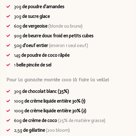
30g
de poudre d'amandes
30g
de sucre glace
60g
de vergeoise
(blonde ou brune)
90g
de beurre doux froid en petits cubes
50g
d'oeuf entier
(environ 1 seul oeuf)
14g
de poudre de coco râpée
1
belle pincée de sel
Pour la ganache montée coco (à faire la veille)
30g
de chocolat blanc (35%)
100g
de crème liquide entière 30% (1)
100g
de crème liquide entière 30% (2)
60g
de crème de coco
(25% de matière grasse)
2,5g
de gélatine
(200 bloom)