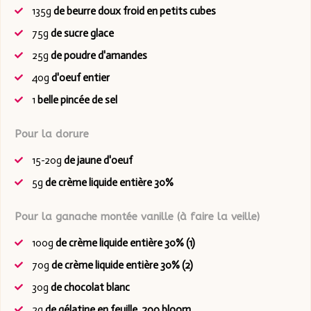
135g
de beurre doux froid en petits cubes
75g
de sucre glace
25g
de poudre d'amandes
40g
d'oeuf entier
1
belle pincée de sel
Pour la dorure
15-20g
de jaune d'oeuf
5g
de crème liquide entière 30%
Pour la ganache montée vanille (à faire la veille)
100g
de crème liquide entière 30% (1)
70g
de crème liquide entière 30% (2)
30g
de chocolat blanc
2g
de gélatine en feuille, 200 bloom