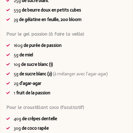
25g
de sucre blanc
55g
de beurre doux en petits cubes
3g
de gélatine en feuille, 200 bloom
Pour le gel passion (à faire la veille)
160g
de purée de passion
5g
de miel
10g
de sucre blanc (1)
5g
de sucre blanc (2)
(à mélanger avec l'agar-agar)
2g
d'agar-agar
1
fruit de la passion
Pour le croustillant coco (facultatif)
40g
de crêpes dentelle
30g
de coco rapée