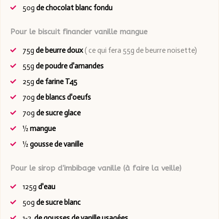
50g
de chocolat blanc fondu
Pour le biscuit financier vanille mangue
75g
de beurre doux
( ce qui fera 55g de beurre noisette)
55g
de poudre d'amandes
25g
de farine T45
70g
de blancs d'oeufs
70g
de sucre glace
½
mangue
½
gousse de vanille
Pour le sirop d'imbibage vanille (à faire la veille)
125g
d'eau
50g
de sucre blanc
1-2
de gousses de vanille usagées