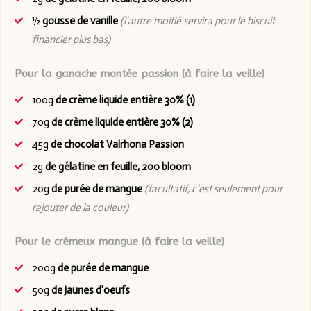
½
gousse de vanille
(l'autre moitié servira pour le biscuit
financier plus bas)
Pour la ganache montée passion (à faire la veille)
100g
de crème liquide entière 30% (1)
70g
de crème liquide entière 30% (2)
45g
de chocolat Valrhona Passion
2g
de gélatine en feuille, 200 bloom
20g
de purée de mangue
(facultatif, c'est seulement pour
rajouter de la couleur)
Pour le crémeux mangue (à faire la veille)
200g
de purée de mangue
50g
de jaunes d'oeufs