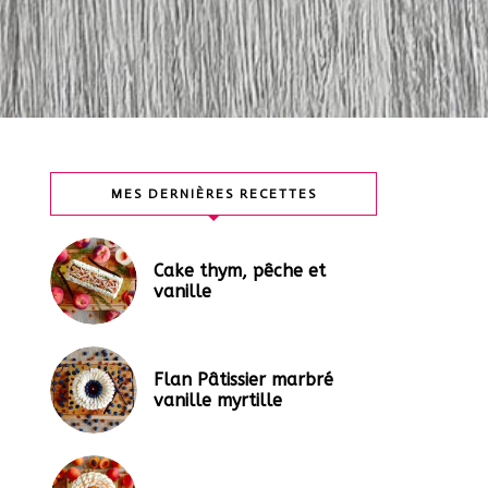
MES DERNIÈRES RECETTES
Cake thym, pêche et
vanille
Flan Pâtissier marbré
vanille myrtille