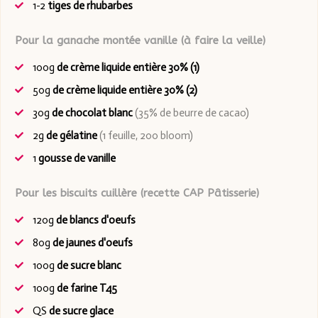
1-2
tiges de rhubarbes
Pour la ganache montée vanille (à faire la veille)
100g
de crème liquide entière 30% (1)
50g
de crème liquide entière 30% (2)
30g
de chocolat blanc
(35% de beurre de cacao)
2g
de gélatine
(1 feuille, 200 bloom)
1
gousse de vanille
Pour les biscuits cuillère (recette CAP Pâtisserie)
120g
de blancs d'oeufs
80g
de jaunes d'oeufs
100g
de sucre blanc
100g
de farine T45
QS
de sucre glace