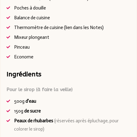
Poches à douille
Balance de cuisine
Thermomètre de cuisine (lien dans les Notes)
Mixeur plongeant
Pinceau
Econome
Ingrédients
Pour le sirop (à faire la veille)
500g
d'eau
150g
de sucre
Peaux de rhubarbes
(réservées après épluchage, pour
colorer le sirop)