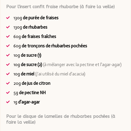
Pour l'insert confit fraise rhubarbe (à faire la veille)
130g
de purée de fraises
130g
de rhubarbes
60g
de fraises fraîches
60g
de tronçons de rhubarbes pochées
10g
de sucre (1)
10g
de sucre (2)
(à mélanger avec la pectine et l'agar-agar)
10g
de miel
(j'ai utilisé du miel d'acacia)
20g
de jus de citron
5g
de pectine NH
1g
d'agar-agar
Pour le disque de lamelles de rhubarbes pochées (à
faire la veille)