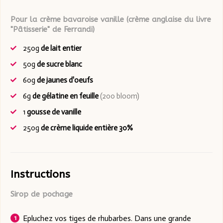
Pour la crème bavaroise vanille (crème anglaise du livre
"Pâtisserie" de Ferrandi)
250g
de lait entier
50g
de sucre blanc
60g
de jaunes d'oeufs
6g
de gélatine en feuille
(200 bloom)
1
gousse de vanille
250g
de crème liquide entière 30%
Instructions
Sirop de pochage
Epluchez vos tiges de rhubarbes. Dans une grande